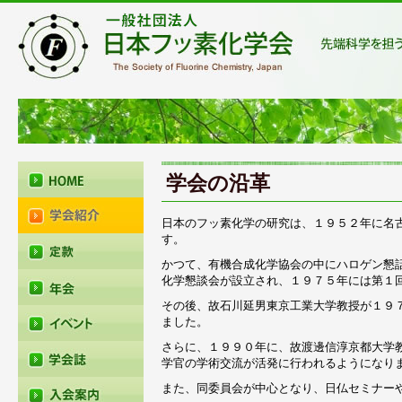
学会の沿革
日本のフッ素化学の研究は、１９５２年に名
す。
かつて、有機合成化学協会の中にハロゲン懇
化学懇談会が設立され、１９７５年には第１
その後、故石川延男東京工業大学教授が１９
ました。
さらに、１９９０年に、故渡邊信淳京都大学
学官の学術交流が活発に行われるようになり
また、同委員会が中心となり、日仏セミナー